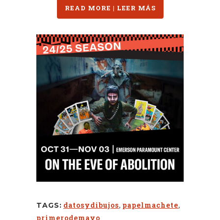
READ MORE | LEER MÁS
datosydibujos
,
papelmachete
,
TAGS:
primerodemayo