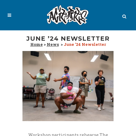
JUNE ’24 NEWSLETTER
Home
>
News
>
June ’24 Newsletter
Workshop participants rehearse The