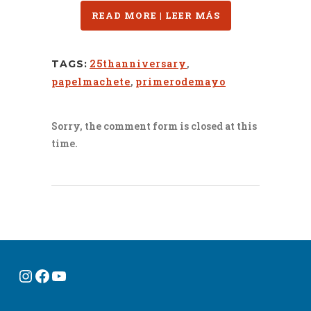
READ MORE | LEER MÁS
25thanniversary
,
TAGS:
papelmachete
,
primerodemayo
Sorry, the comment form is closed at this
time.
Instagram
Facebook
YouTube