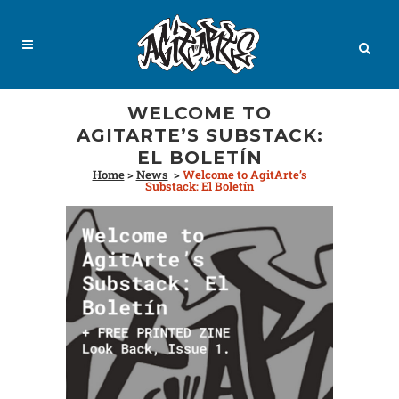
WELCOME TO
AGITARTE’S SUBSTACK:
EL BOLETÍN
Home
>
News
>
Welcome to AgitArte’s
Substack: El Boletín