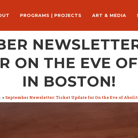
OUT
PROGRAMS | PROJECTS
ART & MEDIA
BER NEWSLETTER:
R ON THE EVE OF
IN BOSTON!
s
>
September Newsletter: Ticket Update for On the Eve of Abolit