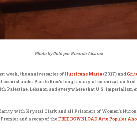
Photo by/foto por Ricardo Alcaraz
ast week, the anniversaries of
Hurricane María
(2017) and
Grit
 coexist under Puerto Rico’s long history of colonization first
th Palestine, Lebanon and everywhere that U.S. imperialism exi
darity with Krystal Clark and all Prisoners of Women’s Huron 
Premier and a recap of the
FREE DOWNLOAD Arte Popular Aho