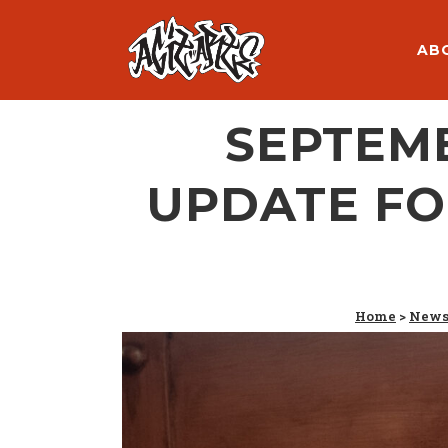
AB
SEPTEM
UPDATE FO
Home
>
New