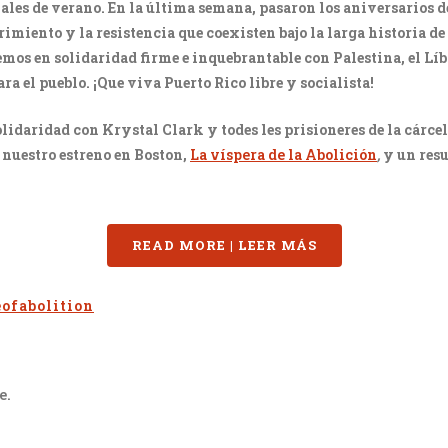
nales de verano. En la última semana, pasaron los aniversarios d
imiento y la resistencia que coexisten bajo la larga historia de
os en solidaridad firme e inquebrantable con Palestina, el Líba
a el pueblo. ¡Que viva Puerto Rico libre y socialista!
lidaridad con Krystal Clark y todes les prisioneres de la cárc
 nuestro estreno en Boston,
La víspera de la Abolición
,
y un res
READ MORE | LEER MÁS
ofabolition
e.